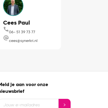
Cees Paul
06- 51 39 73 77
cees@synerkri.nl
Meld je aan voor onze
nieuwsbrief