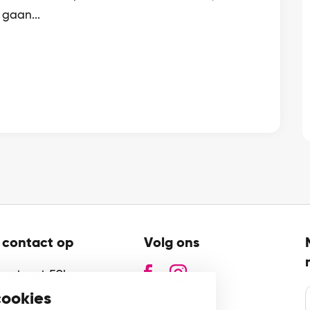
 gaan...
contact op
Volg ons
zenstraat 59b
GN
cookies