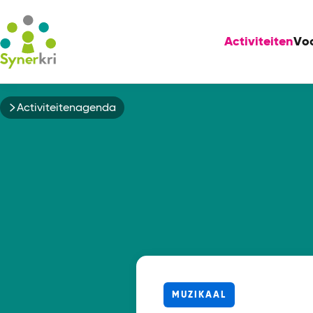
Activiteiten
Vo
Kruimelpad
Activiteitenagenda
MUZIKAAL