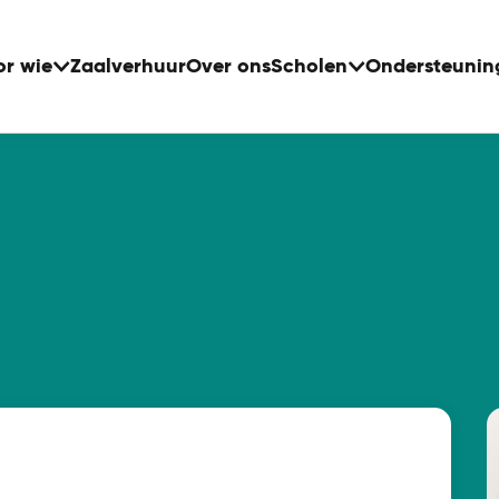
or wie
Zaalverhuur
Over ons
Scholen
Ondersteunin