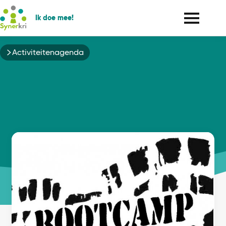
Ik doe mee!
Kruimelpad
Activiteitenagenda