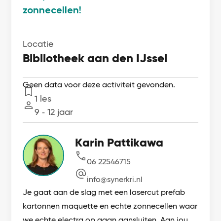
zonnecellen!
Locatie
Bibliotheek aan den IJssel
Geen data voor deze activiteit gevonden.
1 les
Lessen
9 ‐ 12 jaar
Leeftijd
Karin Pattikawa
06 22546715
info@synerkri.nl
Je gaat aan de slag met een lasercut prefab
kartonnen maquette en echte zonnecellen waar
we echte electra op gaan aansluiten. Aan jou