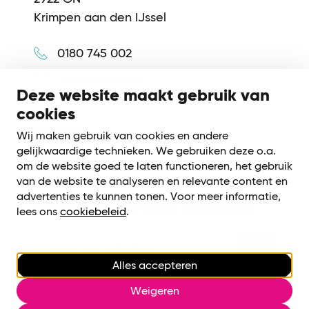
Krimpen aan den IJssel
0180 745 002
info@synerkri.nl
Deze website maakt gebruik van
cookies
Volg ons
Wij maken gebruik van cookies en andere
gelijkwaardige technieken. We gebruiken deze o.a.
om de website goed te laten functioneren, het gebruik
van de website te analyseren en relevante content en
advertenties te kunnen tonen. Voor meer informatie,
Meld je aan voor onze nieuwsbrief
lees ons
cookiebeleid
.
Alles accepteren
Cookiebeleid
|
Privacy voorwaarden
Weigeren
Cookies beheren