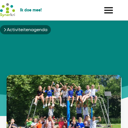
Ik doe mee!
Kruimelpad
Activiteitenagenda