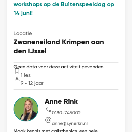
workshops op de Buitenspeeldag op
14 juni!
Locatie
Zwaneneiland Krimpen aan
den IJssel
Geen data voor deze activiteit gevonden.
1 les
Lessen
9 ‐ 12 jaar
Leeftijd
Anne Rink
0180-745002
anne@synerkri.nl
Maak kennis met calisthenics, een hele