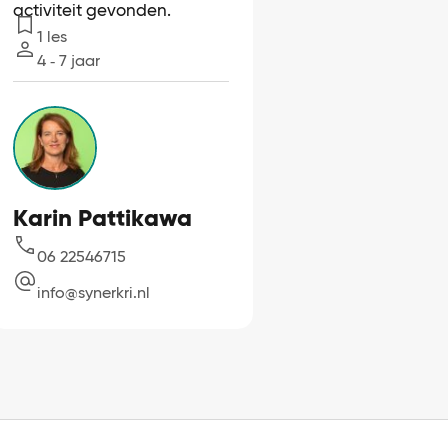
activiteit gevonden.
1 les
Lessen
4 ‐ 7 jaar
Leeftijd
Karin Pattikawa
06 22546715
info@synerkri.nl