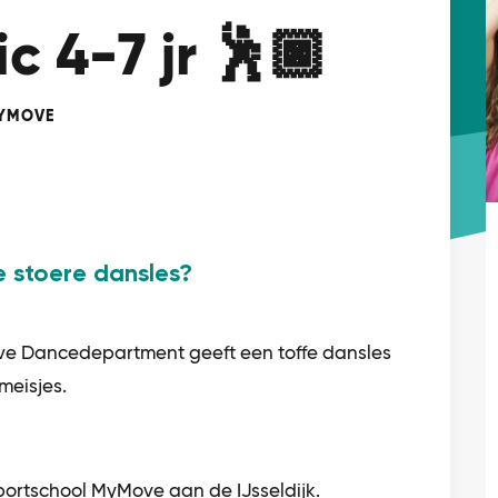
c 4-7 jr 🕺🏿
YMOVE
e stoere dansles?
ve Dancedepartment geeft een toffe dansles
meisjes.
portschool MyMove aan de IJsseldijk.