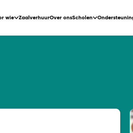
or wie
Zaalverhuur
Over ons
Scholen
Ondersteunin