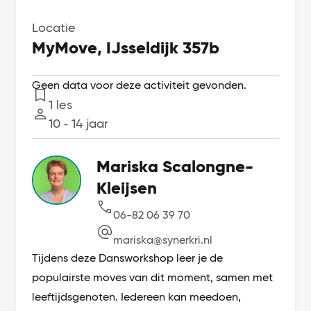
Locatie
MyMove, IJsseldijk 357b
Geen data voor deze activiteit gevonden.
1 les
Lessen
10 ‐ 14 jaar
Leeftijd
Mariska Scalongne-
Kleijsen
06-82 06 39 70
mariska@synerkri.nl
Tijdens deze Dansworkshop leer je de
populairste moves van dit moment, samen met
leeftijdsgenoten. Iedereen kan meedoen,