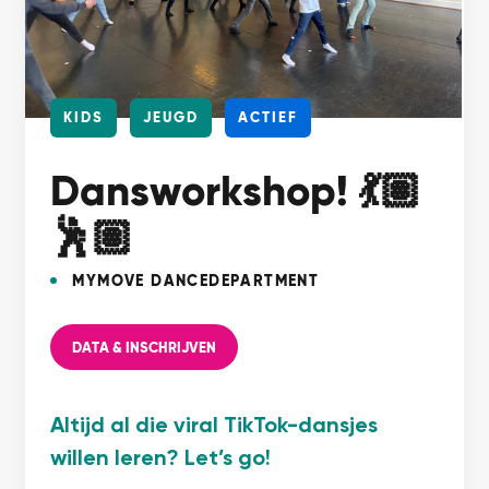
KIDS
JEUGD
ACTIEF
Dansworkshop! 💃🏽
🕺🏽
MYMOVE DANCEDEPARTMENT
DATA & INSCHRIJVEN
Altijd al die viral TikTok-dansjes
willen leren? Let’s go!