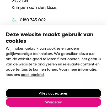
2922 GN
Krimpen aan den IJssel
0180 745 002
info@synerkri.nl
Deze website maakt gebruik van
cookies
Volg ons
Wij maken gebruik van cookies en andere
gelijkwaardige technieken. We gebruiken deze o.a.
om de website goed te laten functioneren, het gebruik
van de website te analyseren en relevante content en
advertenties te kunnen tonen. Voor meer informatie,
Meld je aan voor onze nieuwsbrief
lees ons
cookiebeleid
.
Alles accepteren
Cookiebeleid
|
Privacy voorwaarden
Weigeren