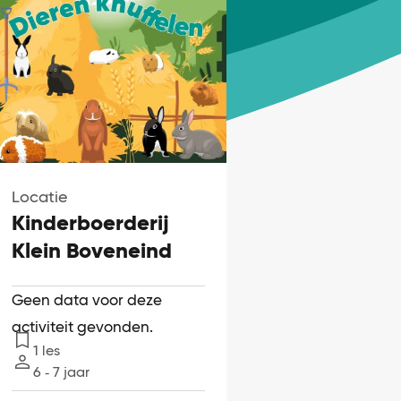
Locatie
Kinderboerderij
Klein Boveneind
Geen data voor deze
activiteit gevonden.
1 les
Lessen
6 ‐ 7 jaar
Leeftijd