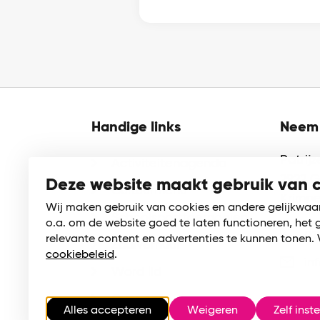
Handige links
Neem 
Patrij
Activiteitenagenda
2922 
Deze website maakt gebruik van 
Cultuurmenu
Krimpe
Wij maken gebruik van cookies en andere gelijkwaa
Schoolsporttoernooien
o.a. om de website goed te laten functioneren, het 
01
relevante content en advertenties te kunnen tonen. 
Zaalverhuur
cookiebeleid
.
in
Word lid
Over ons
Alles accepteren
Weigeren
Zelf inste