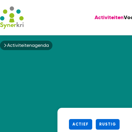
Activiteiten
Vo
Kruimelpad
Activiteitenagenda
ACTIEF
RUSTIG