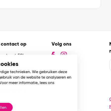
contact op
Volg ons
zenstraat 59b
GN
cookies
n aan den IJssel
rdige technieken. We gebruiken deze
gebruik van de website te analyseren en
80 745 002
Voor meer informatie, lees ons
fo@synerkri.nl
llen