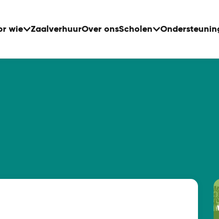
or wie
Zaalverhuur
Over ons
Scholen
Ondersteunin