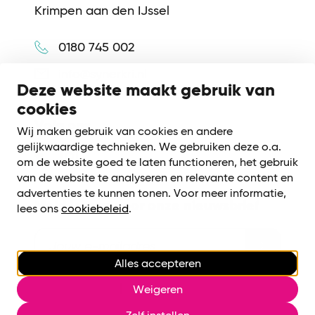
Krimpen aan den IJssel
0180 745 002
info@synerkri.nl
Deze website maakt gebruik van
cookies
Volg ons
Wij maken gebruik van cookies en andere
gelijkwaardige technieken. We gebruiken deze o.a.
om de website goed te laten functioneren, het gebruik
van de website te analyseren en relevante content en
advertenties te kunnen tonen. Voor meer informatie,
Meld je aan voor onze nieuwsbrief
lees ons
cookiebeleid
.
Alles accepteren
Cookiebeleid
|
Privacy voorwaarden
Weigeren
Cookies beheren