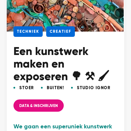
TECHNIEK
CREATIEF
Een kunstwerk
maken en
exposeren 🌳 ⚒️ 🖌️
STOER
BUITEN!
STUDIO IGNOR
DATA & INSCHRIJVEN
We gaan een superuniek kunstwerk