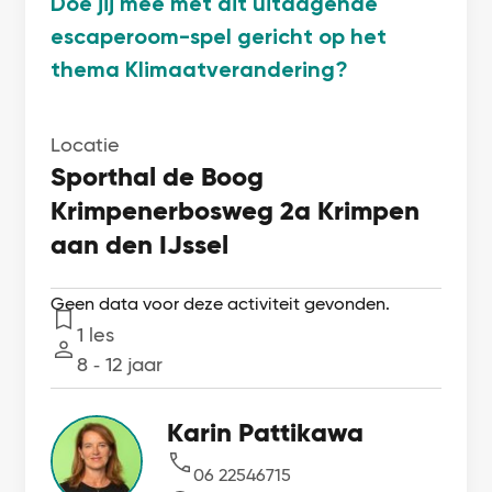
Doe jij mee met dit uitdagende
escaperoom-spel gericht op het
thema Klimaatverandering?
Locatie
Sporthal de Boog
Krimpenerbosweg 2a Krimpen
aan den IJssel
Geen data voor deze activiteit gevonden.
1 les
Lessen
8 ‐ 12 jaar
Leeftijd
Karin Pattikawa
06 22546715