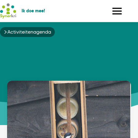
Ik doe mee!
Kruimelpad
Activiteitenagenda