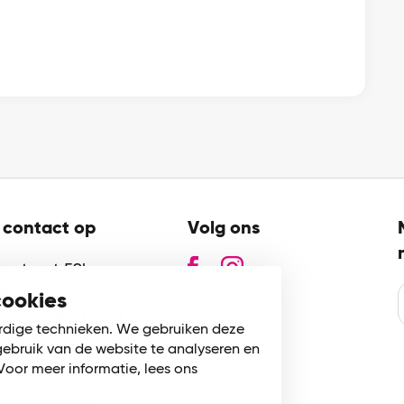
contact op
Volg ons
zenstraat 59b
GN
cookies
n aan den IJssel
rdige technieken. We gebruiken deze
gebruik van de website te analyseren en
80 745 002
Voor meer informatie, lees ons
fo@synerkri.nl