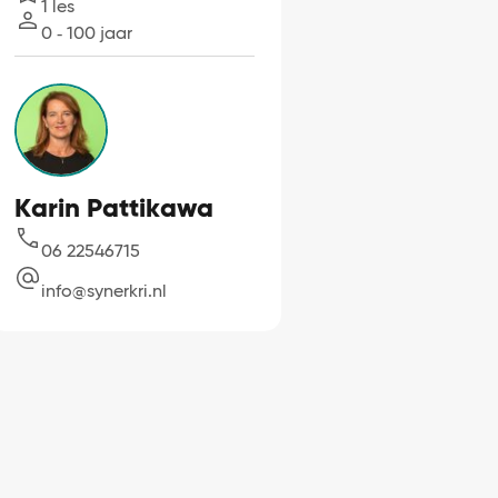
1 les
Lessen
0 ‐ 100 jaar
Leeftijd
Karin Pattikawa
06 22546715
info@synerkri.nl