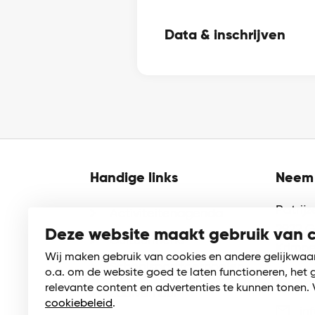
Data & inschrijven
Handige links
Neem 
Patrij
Activiteitenagenda
2922 
Deze website maakt gebruik van 
Cultuurmenu
Krimpe
Wij maken gebruik van cookies en andere gelijkwaa
Schoolsporttoernooien
o.a. om de website goed te laten functioneren, het 
01
relevante content en advertenties te kunnen tonen. 
Zaalverhuur
cookiebeleid
.
in