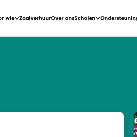
or wie
Zaalverhuur
Over ons
Scholen
Ondersteunin