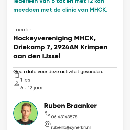
Iedereen van 6 tot en met 12 kan
meedoen met de clinic van MHCK.
Locatie
Hockeyvereniging MHCK,
Driekamp 7, 2924AN Krimpen
aan den IJssel
Geen data voor deze activiteit gevonden.
1 les
Lessen
6 ‐ 12 jaar
Leeftijd
Ruben Braanker
06 48148578
rubenb@synerkri.nl