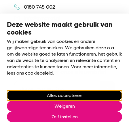
0180 745 002
info@synerkri.nl
Deze website maakt gebruik van
cookies
Volg ons
Wij maken gebruik van cookies en andere
gelijkwaardige technieken. We gebruiken deze o.a.
om de website goed te laten functioneren, het gebruik
van de website te analyseren en relevante content en
advertenties te kunnen tonen. Voor meer informatie,
Meld je aan voor onze nieuwsbrief
lees ons
cookiebeleid
.
Alles accepteren
Cookiebeleid
|
Privacy voorwaarden
Weigeren
Cookies beheren
Zelf instellen