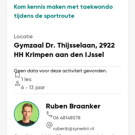
Kom kennis maken met taekwondo
tijdens de sportroute
Locatie
Gymzaal Dr. Thijsselaan, 2922
HH Krimpen aan den IJssel
Geen data voor deze activiteit gevonden.
1 les
Lessen
6 ‐ 13 jaar
Leeftijd
Ruben Braanker
06 48148578
rubenb@synerkri.nl