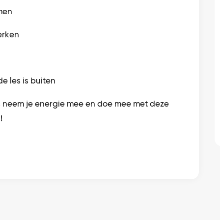
rmen
erken
e les is buiten
n, neem je energie mee en doe mee met deze
!