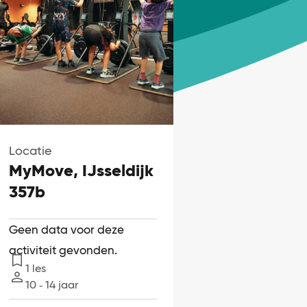
Locatie
MyMove, IJsseldijk
357b
Geen data voor deze
activiteit gevonden.
1 les
Lessen
10 ‐ 14 jaar
Leeftijd