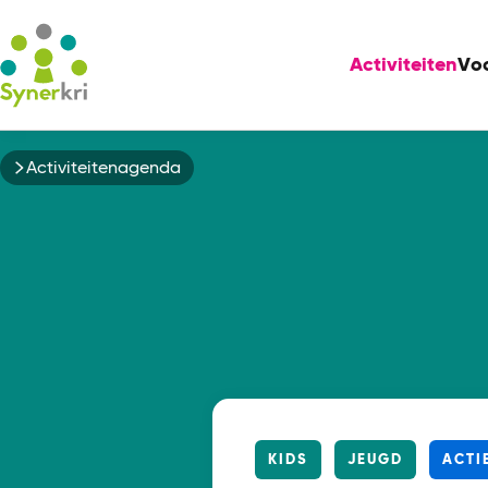
Activiteiten
Vo
Kruimelpad
Activiteitenagenda
KIDS
JEUGD
ACTI