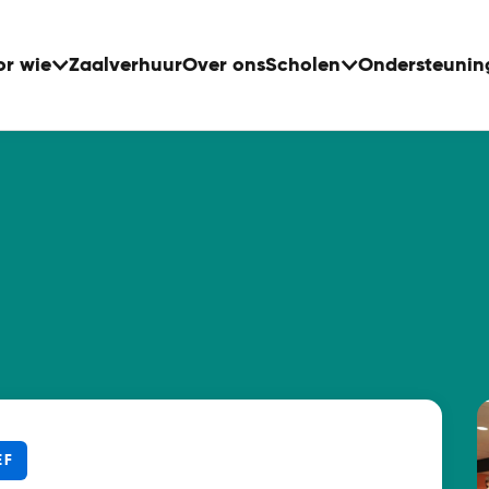
or wie
Zaalverhuur
Over ons
Scholen
Ondersteunin
EF