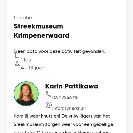
Locatie
Streekmuseum
Krimpenerwaard
Geen data voor deze activiteit gevonden.
1 les
Lessen
4 ‐ 13 jaar
Leeftijd
Karin Pattikawa
06 22546715
info@synerkri.nl
Kom jij weer knutslen! De vrijwilligers van het
Sreekmuseum zorgen weer voor een gezellige
crea tafel. Dit keer worden er kleine egeltjes