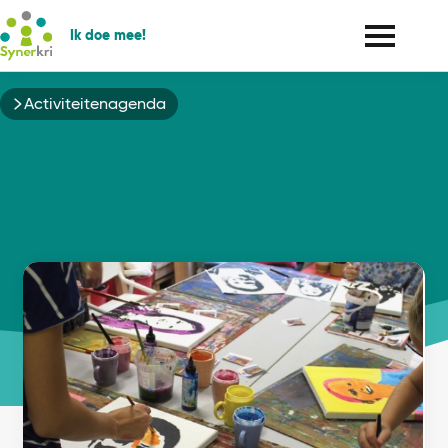
Ik doe mee!
Kruimelpad
Activiteitenagenda