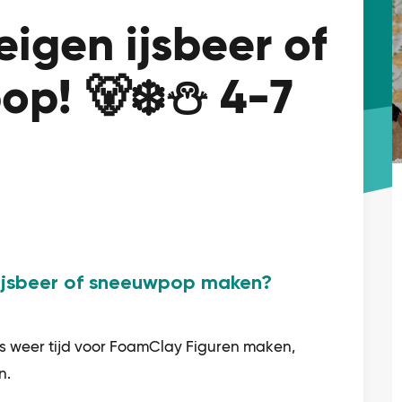
eigen ijsbeer of
p! 🐻‍❄️⛄ 4-7
n ijsbeer of sneeuwpop maken?
 is weer tijd voor FoamClay Figuren maken,
n.