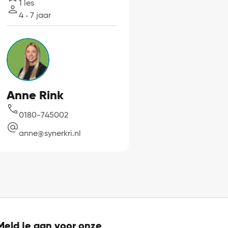
1 les
Lessen
4 ‐ 7 jaar
Leeftijd
Anne Rink
0180-745002
anne@synerkri.nl
Meld je aan voor onze