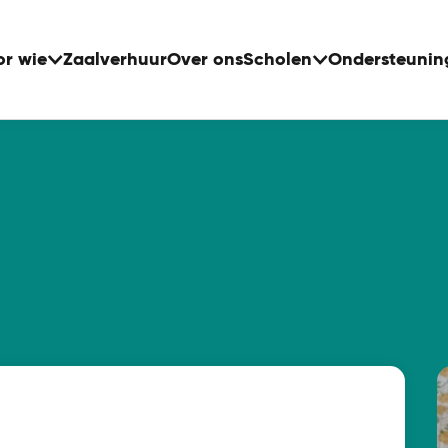
or wie
Zaalverhuur
Over ons
Scholen
Ondersteunin