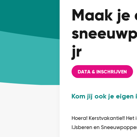
Maak je 
sneeuwpo
jr
DATA & INSCHRIJVEN
Kom jij ook je eige
Hoera! Kerstvakantie!! Het
IJsberen en Sneeuwpoppe