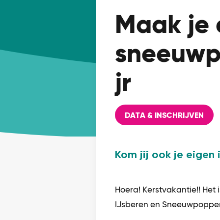
Maak je 
sneeuwpo
jr
DATA & INSCHRIJVEN
Kom jij ook je eige
Hoera! Kerstvakantie!! Het
IJsberen en Sneeuwpoppe