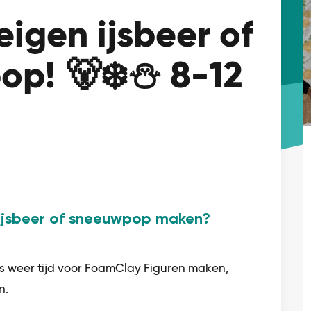
eigen ijsbeer of
p! 🐻‍❄️⛄ 8-12
n ijsbeer of sneeuwpop maken?
 is weer tijd voor FoamClay Figuren maken,
n.