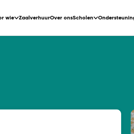
or wie
Zaalverhuur
Over ons
Scholen
Ondersteunin