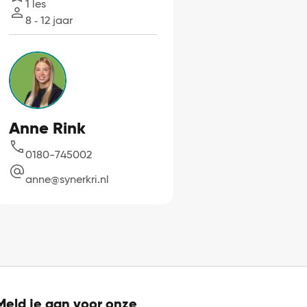
1 les
Lessen
8 ‐ 12 jaar
Leeftijd
Anne Rink
0180-745002
anne@synerkri.nl
Meld je aan voor onze