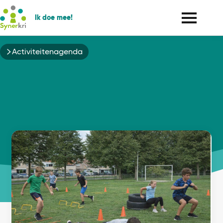
Ik doe mee!
Kruimelpad
Activiteitenagenda