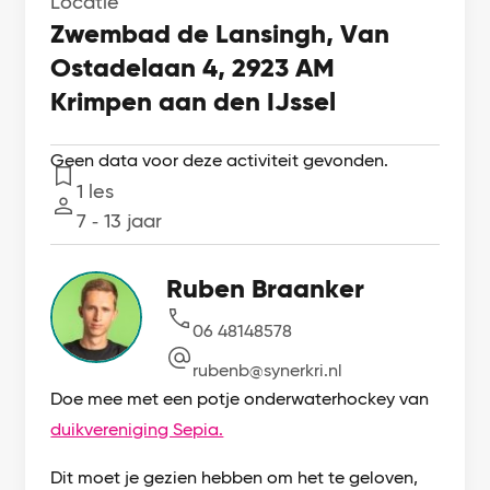
Locatie
Zwembad de Lansingh, Van
Ostadelaan 4, 2923 AM
Krimpen aan den IJssel
Geen data voor deze activiteit gevonden.
1 les
Lessen
7 ‐ 13 jaar
Leeftijd
Ruben Braanker
06 48148578
rubenb@synerkri.nl
Doe mee met een potje onderwaterhockey van
duikvereniging Sepia.
Dit moet je gezien hebben om het te geloven,