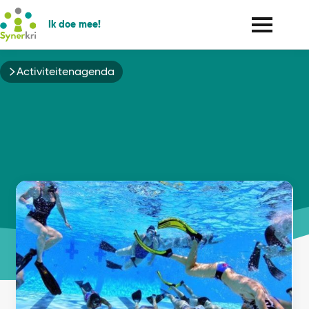
Ik doe mee!
Kruimelpad
Activiteitenagenda