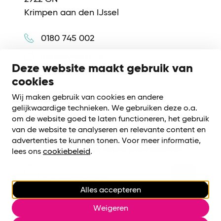
Krimpen aan den IJssel
0180 745 002
info@synerkri.nl
Deze website maakt gebruik van
cookies
Volg ons
Wij maken gebruik van cookies en andere
gelijkwaardige technieken. We gebruiken deze o.a.
om de website goed te laten functioneren, het gebruik
van de website te analyseren en relevante content en
advertenties te kunnen tonen. Voor meer informatie,
Meld je aan voor onze nieuwsbrief
lees ons
cookiebeleid
.
Alles accepteren
Cookiebeleid
|
Privacy voorwaarden
Weigeren
Cookies beheren