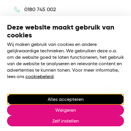
0180 745 002
info@synerkri.nl
Deze website maakt gebruik van
cookies
Volg ons
Wij maken gebruik van cookies en andere
gelijkwaardige technieken. We gebruiken deze o.a.
om de website goed te laten functioneren, het gebruik
van de website te analyseren en relevante content en
advertenties te kunnen tonen. Voor meer informatie,
Meld je aan voor onze nieuwsbrief
lees ons
cookiebeleid
.
Alles accepteren
Cookiebeleid
|
Privacy voorwaarden
Weigeren
Cookies beheren
Zelf instellen