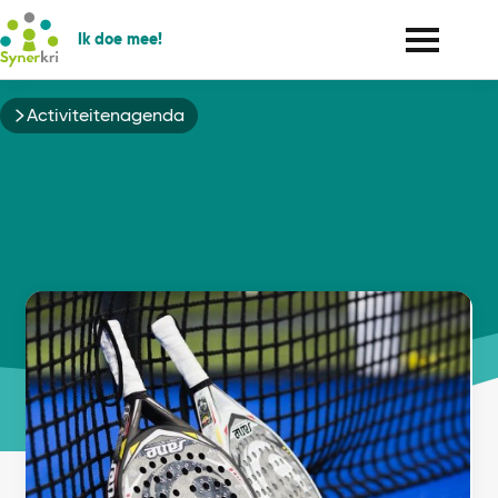
Ik doe mee!
Kruimelpad
Activiteitenagenda