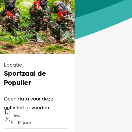
Locatie
Sportzaal de
Populier
Geen data voor deze
activiteit gevonden.
1 les
Lessen
9 ‐ 12 jaar
Leeftijd