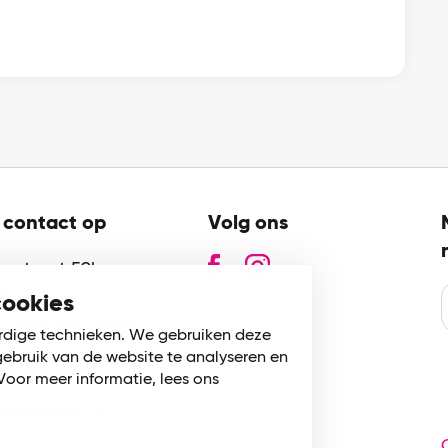
contact op
Volg ons
zenstraat 59b
GN
cookies
n aan den IJssel
rdige technieken. We gebruiken deze
gebruik van de website te analyseren en
80 745 002
Voor meer informatie, lees ons
fo@synerkri.nl