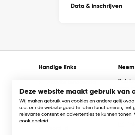
Data & inschrijven
Handige links
Neem 
Patrij
Activiteitenagenda
2922 
Deze website maakt gebruik van 
Cultuurmenu
Krimpe
Wij maken gebruik van cookies en andere gelijkwaa
Schoolsporttoernooien
o.a. om de website goed te laten functioneren, het 
01
relevante content en advertenties te kunnen tonen. 
Zaalverhuur
cookiebeleid
.
in
Word lid