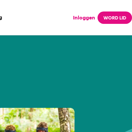
g
Inloggen
WORD LID