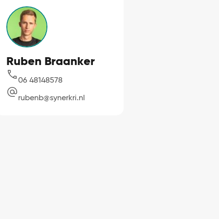
Ruben Braanker
06 48148578
rubenb@synerkri.nl