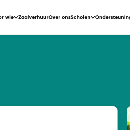
or wie
Zaalverhuur
Over ons
Scholen
Ondersteunin