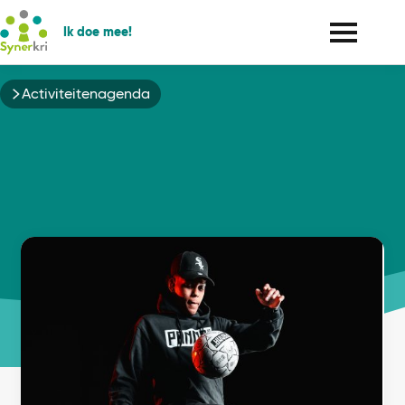
Ik doe mee!
Kruimelpad
Activiteitenagenda