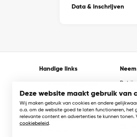
Data & inschrijven
Handige links
Neem 
Patrij
Activiteitenagenda
2922 
Deze website maakt gebruik van 
Cultuurmenu
Krimpe
Wij maken gebruik van cookies en andere gelijkwaa
Schoolsporttoernooien
o.a. om de website goed te laten functioneren, het 
01
relevante content en advertenties te kunnen tonen. 
Zaalverhuur
cookiebeleid
.
in
Word lid