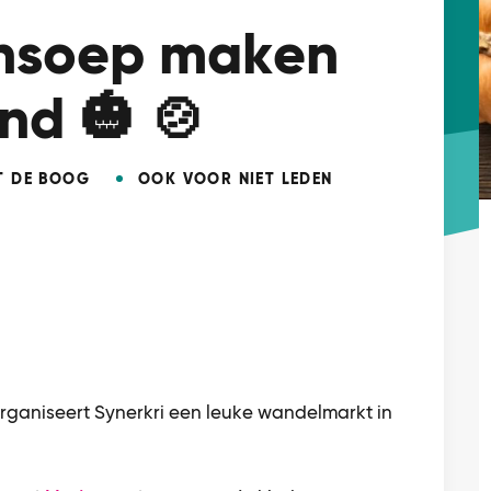
nsoep maken
nd 🎃 🍲
T DE BOOG
OOK VOOR NIET LEDEN
ganiseert Synerkri een leuke wandelmarkt in