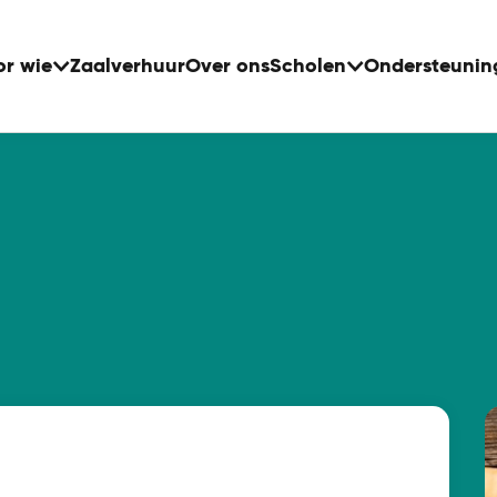
or wie
Zaalverhuur
Over ons
Scholen
Ondersteunin