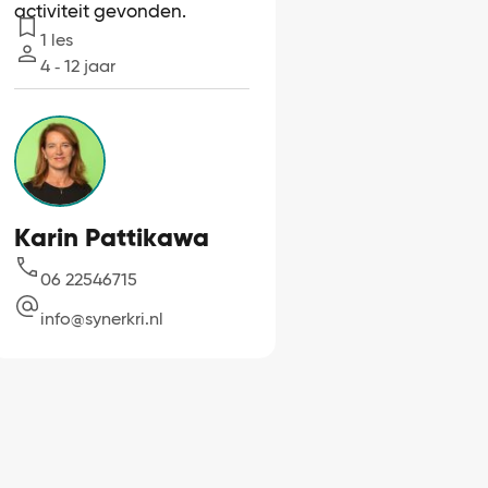
activiteit gevonden.
1 les
Lessen
4 ‐ 12 jaar
Leeftijd
Karin Pattikawa
06 22546715
info@synerkri.nl