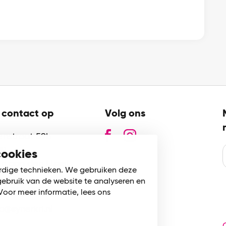
contact op
Volg ons
zenstraat 59b
GN
cookies
n aan den IJssel
rdige technieken. We gebruiken deze
gebruik van de website te analyseren en
80 745 002
Voor meer informatie, lees ons
fo@synerkri.nl