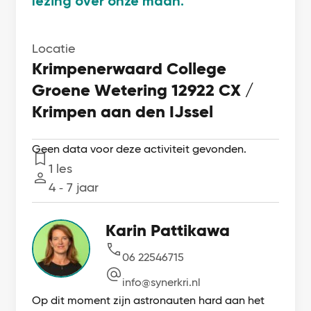
lezing over onze maan.
Locatie
Krimpenerwaard College
Groene Wetering 12922 CX /
Krimpen aan den IJssel
Geen data voor deze activiteit gevonden.
1 les
Lessen
4 ‐ 7 jaar
Leeftijd
Karin Pattikawa
06 22546715
info@synerkri.nl
Op dit moment zijn astronauten hard aan het