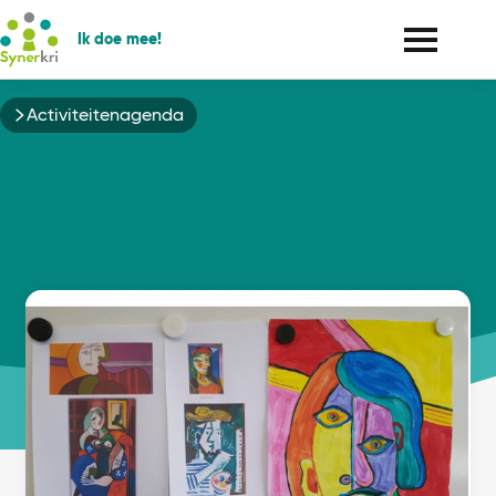
Ik doe mee!
Kruimelpad
Activiteitenagenda