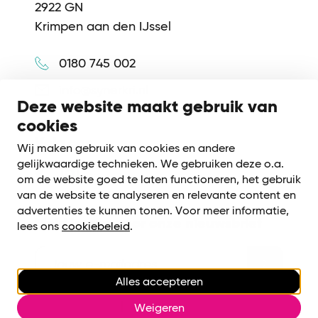
2922 GN
Krimpen aan den IJssel
0180 745 002
info@synerkri.nl
Deze website maakt gebruik van
cookies
Volg ons
Wij maken gebruik van cookies en andere
gelijkwaardige technieken. We gebruiken deze o.a.
om de website goed te laten functioneren, het gebruik
van de website te analyseren en relevante content en
advertenties te kunnen tonen. Voor meer informatie,
Meld je aan voor onze nieuwsbrief
lees ons
cookiebeleid
.
Alles accepteren
Cookiebeleid
|
Privacy voorwaarden
Weigeren