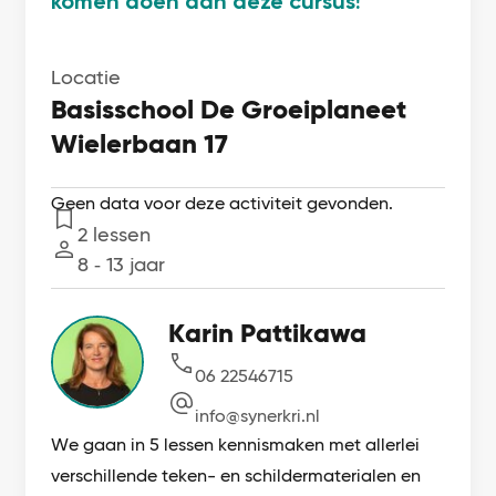
komen doen aan deze cursus!
Locatie
Basisschool De Groeiplaneet
Wielerbaan 17
Geen data voor deze activiteit gevonden.
2 lessen
Lessen
8 ‐ 13 jaar
Leeftijd
Karin Pattikawa
06 22546715
info@synerkri.nl
We gaan in 5 lessen kennismaken met allerlei
verschillende teken- en schildermaterialen en