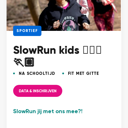
SPORTIEF
SlowRun kids 🏃🏿‍♀️
🏃🏽
NA SCHOOLTIJD
FIT MET GITTE
DATA & INSCHRIJVEN
SlowRun jij met ons mee?!