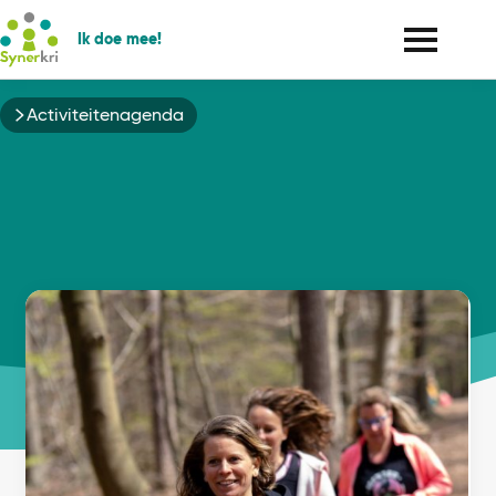
Ik doe mee!
Kruimelpad
Activiteitenagenda