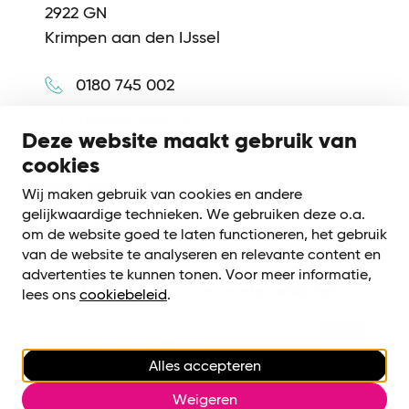
2922 GN
Krimpen aan den IJssel
0180 745 002
info@synerkri.nl
Deze website maakt gebruik van
cookies
Volg ons
Wij maken gebruik van cookies en andere
gelijkwaardige technieken. We gebruiken deze o.a.
om de website goed te laten functioneren, het gebruik
van de website te analyseren en relevante content en
advertenties te kunnen tonen. Voor meer informatie,
Meld je aan voor onze nieuwsbrief
lees ons
cookiebeleid
.
Alles accepteren
Cookiebeleid
|
Privacy voorwaarden
Weigeren