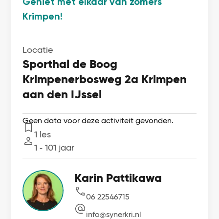
Geniet met elkaar van zomers
Krimpen!
Locatie
Sporthal de Boog
Krimpenerbosweg 2a Krimpen
aan den IJssel
Geen data voor deze activiteit gevonden.
1 les
Lessen
1 ‐ 101 jaar
Leeftijd
Karin Pattikawa
06 22546715
info@synerkri.nl