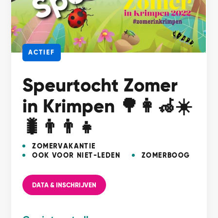
ACTIEF
Speurtocht Zomer
in Krimpen 🌳👩‍🦽☀️
🐛👨‍👨‍👧
ZOMERVAKANTIE
OOK VOOR NIET-LEDEN
ZOMERBOOG
DATA & INSCHRIJVEN