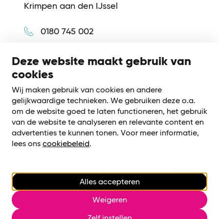
Krimpen aan den IJssel
0180 745 002
info@synerkri.nl
Deze website maakt gebruik van
cookies
Volg ons
Wij maken gebruik van cookies en andere
gelijkwaardige technieken. We gebruiken deze o.a.
om de website goed te laten functioneren, het gebruik
van de website te analyseren en relevante content en
advertenties te kunnen tonen. Voor meer informatie,
Meld je aan voor onze nieuwsbrief
lees ons
cookiebeleid
.
Alles accepteren
Cookiebeleid
|
Privacy voorwaarden
Weigeren
Cookies beheren
Zelf instellen