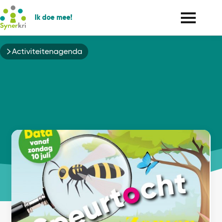
Ik doe mee!
Kruimelpad
Activiteitenagenda