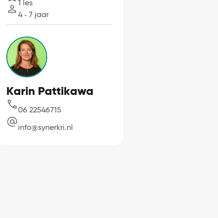
1 les
Lessen
4 ‐ 7 jaar
Leeftijd
Karin Pattikawa
06 22546715
info@synerkri.nl