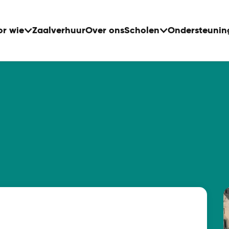
or wie
Zaalverhuur
Over ons
Scholen
Ondersteunin