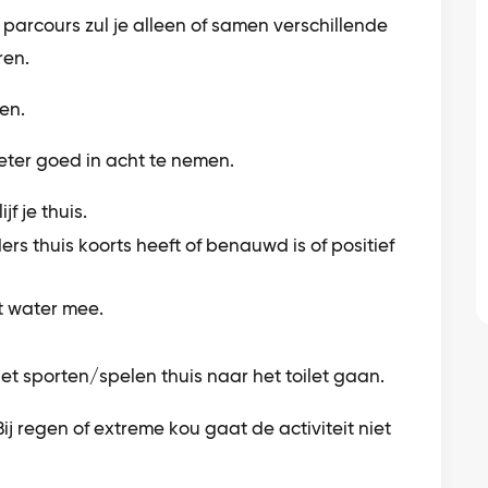
t parcours zul je alleen of samen verschillende
ren.
en.
eter goed in acht te nemen.
jf je thuis.
ders thuis koorts heeft of benauwd is of positief
t water mee.
et sporten/spelen thuis naar het toilet gaan.
 Bij regen of extreme kou gaat de activiteit niet