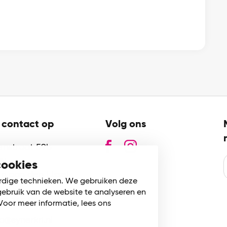
contact op
Volg ons
zenstraat 59b
GN
cookies
n aan den IJssel
rdige technieken. We gebruiken deze
gebruik van de website te analyseren en
80 745 002
Voor meer informatie, lees ons
fo@synerkri.nl