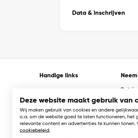
Data & inschrijven
Handige links
Neem 
Patrij
Activiteitenagenda
2922 
Deze website maakt gebruik van 
Cultuurmenu
Krimpe
Wij maken gebruik van cookies en andere gelijkwaa
Schoolsporttoernooien
o.a. om de website goed te laten functioneren, het 
01
relevante content en advertenties te kunnen tonen. 
Zaalverhuur
cookiebeleid
.
in
Word lid