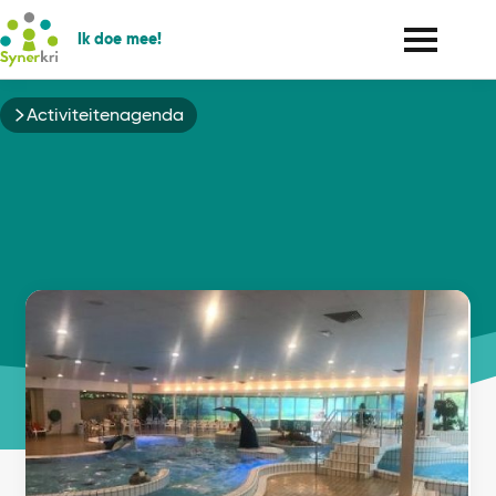
Ik doe mee!
Kruimelpad
Activiteitenagenda