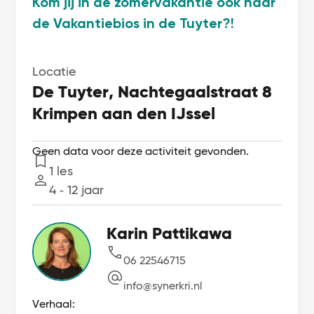
Kom jij in de zomervakantie ook naar
de Vakantiebios in de Tuyter?!
Locatie
De Tuyter, Nachtegaalstraat 8
Krimpen aan den IJssel
Geen data voor deze activiteit gevonden.
1 les
Lessen
4 ‐ 12 jaar
Leeftijd
Karin Pattikawa
06 22546715
info@synerkri.nl
Verhaal: