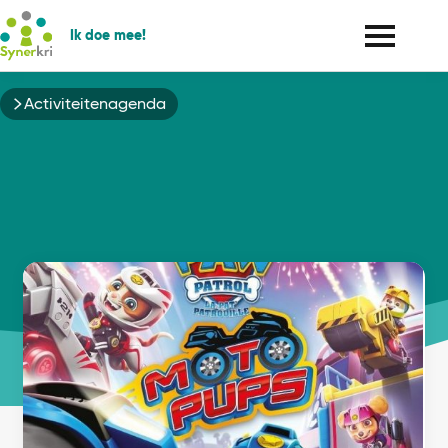
Ik doe mee!
Kruimelpad
Activiteitenagenda