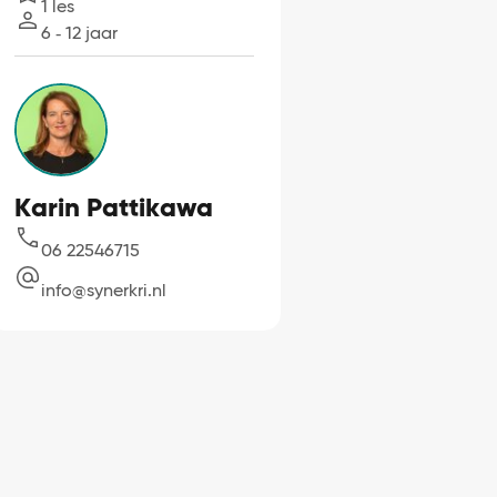
1 les
Lessen
6 ‐ 12 jaar
Leeftijd
Karin Pattikawa
06 22546715
info@synerkri.nl