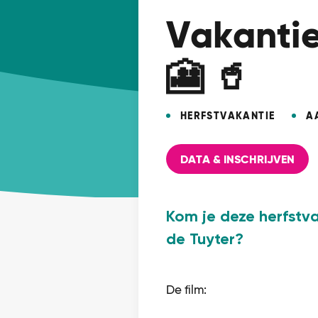
Vakantie
🎦 🥤
HERFSTVAKANTIE
A
DATA & INSCHRIJVEN
Kom je deze herfstva
de Tuyter?
De film: