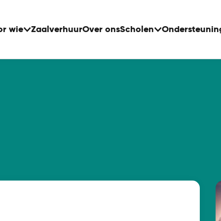
or wie
Zaalverhuur
Over ons
Scholen
Ondersteunin