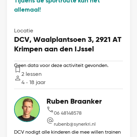
Tijdens de sportroute kan het
allemaal!
Locatie
DCV, Waalplantsoen 3, 2921 AT
Krimpen aan den IJssel
Geen data voor deze activiteit gevonden.
2 lessen
Lessen
4 ‐ 18 jaar
Leeftijd
Ruben Braanker
06 48148578
rubenb@synerkri.nl
DCV nodigt alle kinderen die mee willen trainen