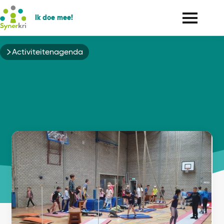
Ik doe mee!
Kruimelpad
Activiteitenagenda