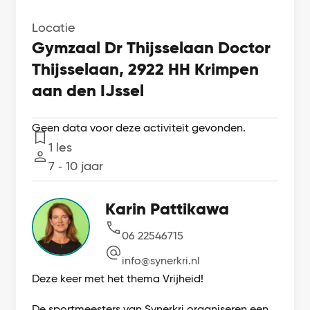
Locatie
Gymzaal Dr Thijsselaan Doctor
Thijsselaan, 2922 HH Krimpen
aan den IJssel
Geen data voor deze activiteit gevonden.
1 les
Lessen
7 ‐ 10 jaar
Leeftijd
Karin Pattikawa
06 22546715
info@synerkri.nl
Deze keer met het thema Vrijheid!
De sportmeesters van Synerkri organiseren een