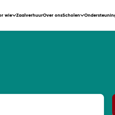
or wie
Zaalverhuur
Over ons
Scholen
Ondersteunin