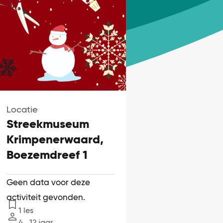
Locatie
Streekmuseum
Krimpenerwaard,
Boezemdreef 1
Geen data voor deze
activiteit gevonden.
1 les
Lessen
4 ‐ 12 jaar