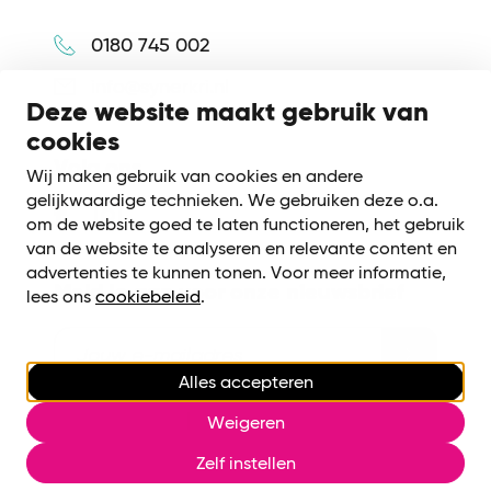
0180 745 002
info@synerkri.nl
Deze website maakt gebruik van
cookies
Volg ons
Wij maken gebruik van cookies en andere
gelijkwaardige technieken. We gebruiken deze o.a.
om de website goed te laten functioneren, het gebruik
van de website te analyseren en relevante content en
advertenties te kunnen tonen. Voor meer informatie,
Meld je aan voor onze nieuwsbrief
lees ons
cookiebeleid
.
Alles accepteren
Cookiebeleid
|
Privacy voorwaarden
Weigeren
Cookies beheren
Zelf instellen