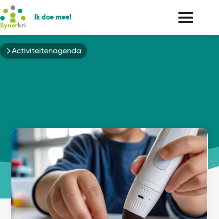
Ik doe mee!
Kruimelpad
Activiteitenagenda