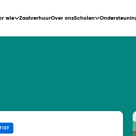
or wie
Zaalverhuur
Over ons
Scholen
Ondersteunin
TIEF