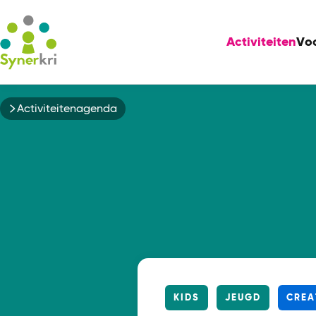
Activiteiten
Vo
Kruimelpad
Activiteitenagenda
KIDS
JEUGD
CREA