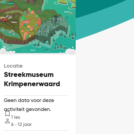
Locatie
Streekmuseum
Krimpenerwaard
Geen data voor deze
activiteit gevonden.
1 les
Lessen
6 ‐ 12 jaar
Leeftijd