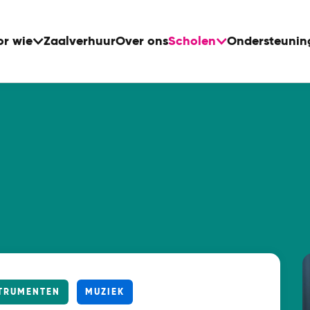
or wie
Zaalverhuur
Over ons
Scholen
Ondersteunin
TRUMENTEN
MUZIEK