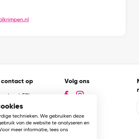
olkrimpen.nl
contact op
Volg ons
zenstraat 59b
GN
cookies
n aan den IJssel
rdige technieken. We gebruiken deze
gebruik van de website te analyseren en
80 745 002
Voor meer informatie, lees ons