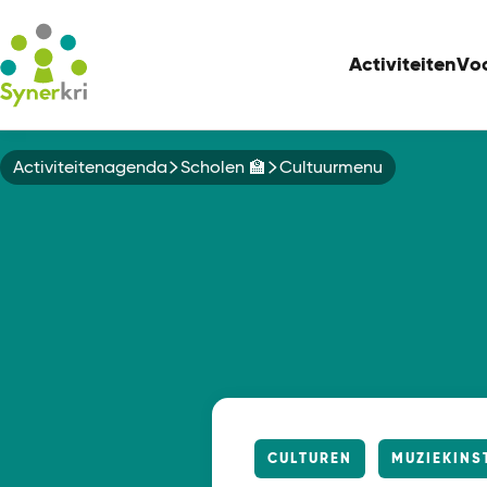
Activiteiten
Vo
Kruimelpad
Activiteitenagenda
Scholen 🏫
Cultuurmenu
CULTUREN
MUZIEKINS