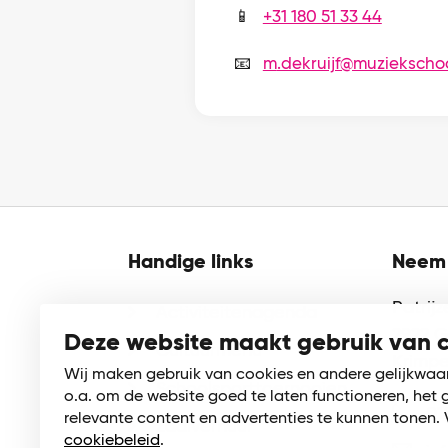
📱
+31 180 51 33 44
📧
m
.dekruijf@muziekscho
Handige links
Neem 
Patrij
Activiteitenagenda
2922 
Deze website maakt gebruik van 
Cultuurmenu
Krimpe
Wij maken gebruik van cookies en andere gelijkwaa
Schoolsporttoernooien
o.a. om de website goed te laten functioneren, het 
01
relevante content en advertenties te kunnen tonen. 
Zaalverhuur
cookiebeleid
.