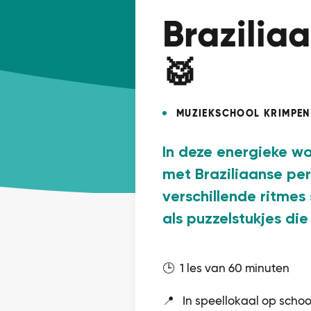
Brazilia
🥁
MUZIEKSCHOOL KRIMPEN
In deze energieke wo
met Braziliaanse per
verschillende ritme
als puzzelstukjes di
🕒 1 les van 60 minuten
📍 In speellokaal op schoo