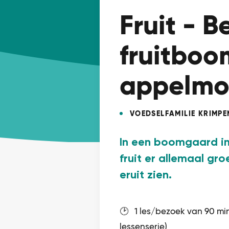
Fruit - 
fruitbo
appelmo
VOEDSELFAMILIE KRIMP
In een boomgaard in
fruit er allemaal gr
eruit zien.
🕑 1 les/bezoek van 90 min
lessenserie)