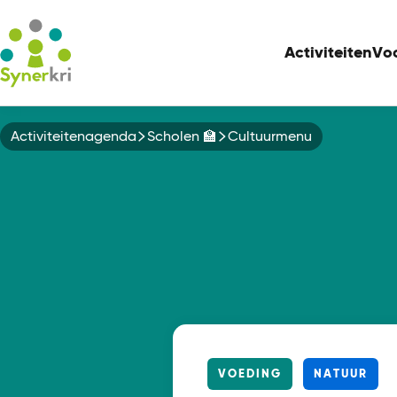
Activiteiten
Vo
Kruimelpad
Activiteitenagenda
Scholen 🏫
Cultuurmenu
VOEDING
NATUUR