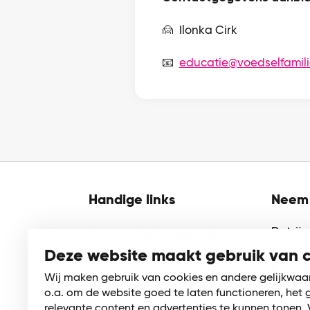
🙍 Ilonka Cirk
📧
educatie@voedselfamil
Handige links
Neem 
Patrij
Activiteitenagenda
2922 
Deze website maakt gebruik van 
Cultuurmenu
Krimpe
Wij maken gebruik van cookies en andere gelijkwaa
Schoolsporttoernooien
o.a. om de website goed te laten functioneren, het 
01
relevante content en advertenties te kunnen tonen. 