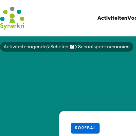
Activiteiten
Vo
Kruimelpad
Activiteitenagenda
Scholen 🏫
Schoolsporttoernooien
KORFBAL