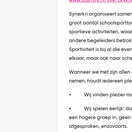
www.tournify.nl/live/ckvk
Synerkri organiseert same
groot aantal schoolsporttoe
sportieve activiteiten, waa
andere begeleiders betrokk
Sportiviteit is bij al die e
elkaar, maar ook naar sch
Wanneer we met zijn allen 
nemen, houdt iedereen plez
⦁ Wij vinden plezier mak
⦁ Wij spelen eerlijk: daa
een hogere groep in, geen j
afgesproken, enzovoorts.