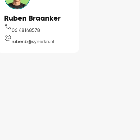
Ruben Braanker
06 48148578
rubenb@synerkri.nl