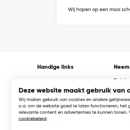
Wij hopen op een mooi scho
Handige links
Neem 
Patrij
Activiteitenagenda
2922 
Deze website maakt gebruik van 
Cultuurmenu
Krimpe
Wij maken gebruik van cookies en andere gelijkwaa
Schoolsporttoernooien
o.a. om de website goed te laten functioneren, het 
01
relevante content en advertenties te kunnen tonen. 
Zaalverhuur
cookiebeleid
.
in
Word lid