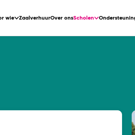
or wie
Zaalverhuur
Over ons
Scholen
Ondersteunin