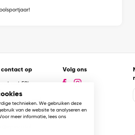
olsportjaar!
contact op
Volg ons
zenstraat 59b
GN
cookies
n aan den IJssel
rdige technieken. We gebruiken deze
gebruik van de website te analyseren en
80 745 002
Voor meer informatie, lees ons
fo@synerkri.nl