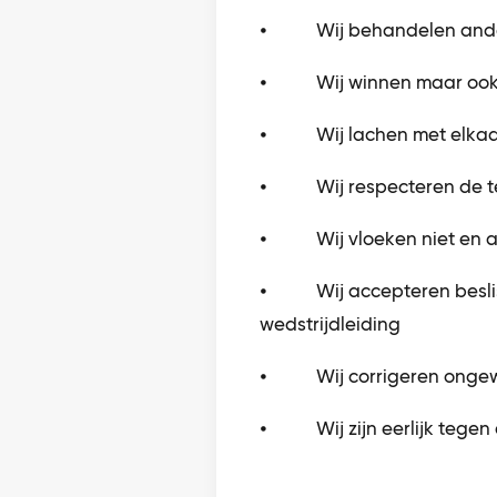
⦁ Wij behandelen anderen
⦁ Wij winnen maar ook ve
⦁ Wij lachen met elkaar
⦁ Wij respecteren de t
⦁ Wij vloeken niet en a
⦁ Wij accepteren besliss
wedstrijdleiding
⦁ Wij corrigeren ongew
⦁ Wij zijn eerlijk tegen 